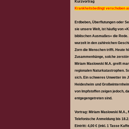
Kurzvortrag
Krankheitsbedingt verschoben au
Erdbeben, Überflutungen oder S
sie unsere Welt, ist häufig von 
biblischen Ausmaßes« die Rede.
wurzelt in den zahlreichen Gesc
Zorn die Menschen trifft. Heute 
Zusammenhänge, solche zerstör
Miriam Maslowski M.A. greift mark
regionalen Naturkatastrophen. S
sich. Ein schweres Unwetter im J
Heidesheim und Großwinternheim
von Impfstoffen zeigen jedoch, 
entgegengetreten sind.
Vortrag: Miriam Maslowski M.A.,
Telefonische Anmeldung bis 18.
Eintritt: 4,00 € (inkl. 1 Tasse K